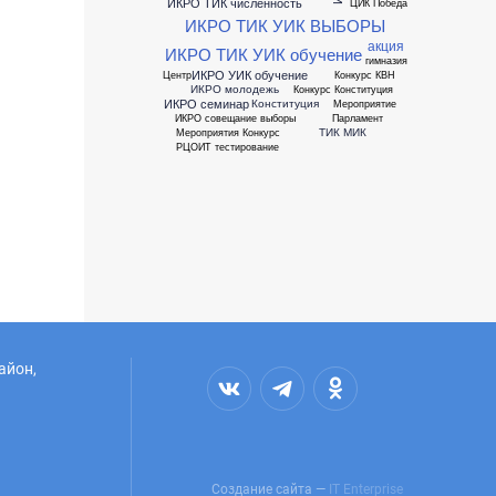
ИКРО ТИК численность
ЦИК Победа
ИКРО ТИК УИК ВЫБОРЫ
акция
ИКРО ТИК УИК обучение
гимназия
ИКРО УИК обучение
Центр
Конкурс КВН
ИКРО молодежь
Конкурс Конституция
ИКРО семинар
Конституция
Мероприятие
ИКРО совещание выборы
Парламент
ТИК МИК
Мероприятия Конкурс
РЦОИТ тестирование
айон,
Создание сайта —
IT Enterprise