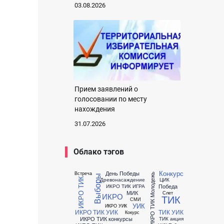
03.08.2026
Прием заявлений о
голосовании по месту
нахождения
31.07.2026
Облако тэгов
Конкурс
День Победы
Встреча
ИКРО ТИК Молодежь
Выборы
ИКРО ТИК
Древонасаждение
ЦИК
Победа
ИКРО ТИК ИГРА
МИК
Слет
ИКРО
ТИК
СМИ
УИК
ИКРО УИК
ИКРО ТИК УИК
ТИК УИК
Кокурс
ИКРО ТИК конкурсы
ТИК акция