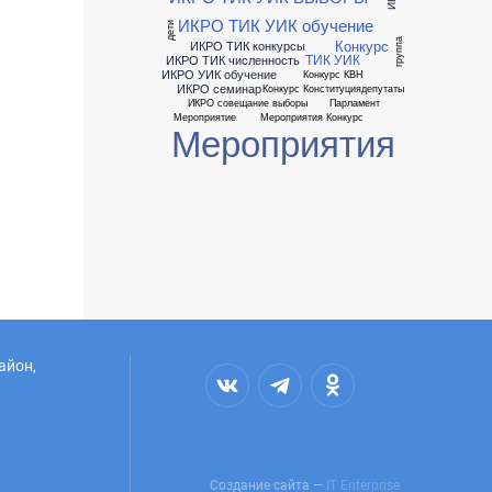
ИКРО ТИК УИК обучение
дети
Конкурс
группа
ИКРО ТИК конкурсы
ТИК УИК
ИКРО ТИК численность
ИКРО УИК обучение
Конкурс КВН
ИКРО семинар
Конкурс Конституция
депутаты
ИКРО совещание выборы
Парламент
Мероприятие
Мероприятия Конкурс
Мероприятия
айон,
Создание сайта —
IT Enterprise