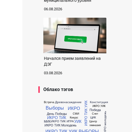
муниципального уровня
06.08.2026
Начался прием заявлений на
ДЭГ
03.08.2026
Облако тэгов
Древонасаждение
Конституция
Встреча
ИКРО ТИК УИК
ИКРО УИК
Выборы
ИКРО
Победа
ИКРО молодежь
День Победы
СМИ
Слет
ИКРО ТИК
ЦИК
Кокурс
УИК
МИК
ИКРО ТИК ИГРА
Центр
ИКРО ТИК Молодежь
гимназия
ИКРО ТИК УИК ВЫБОРЫ