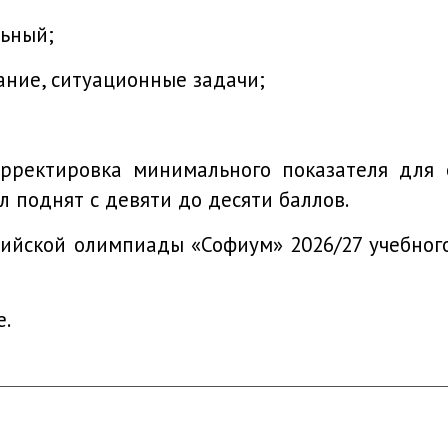
льный;
вание, ситуационные задачи;
корректировка минимального показателя для
л поднят с девяти до десяти баллов.
сийской олимпиады «Софиум» 2026/27 учебного
е
.