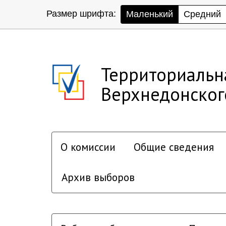
Размер шрифта:
Маленький
Средний
Территориальн
Верхнедонског
О комиссии
Общие сведения
Архив выборов