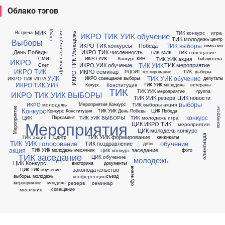
Облако тэгов
МИК
Древонасаждение
ТИК конкурс
игра
Встреча
стенд
ИКРО ТИК Молодежь
ИКРО ТИК УИК обучение
ТИК молодежь
центр
Выборы
ТИК выборы
ИКРО ТИК конкурсы
Победа
гимназия
День Победы
ИКРО ТИК численность
ТИК МИК
ТИК совещание
ТИК УИК акция
СМИ
ИКРО УИК
Конкурс КВН
библиотека
ИКРО
ТИК УИК
ИКРО УИК обучение
ТИК мероприятие
Слет
ИКРО ТИК
ИКРО семинар
РЦОИТ тестирование
ТИК. выборы
УИК
ТИК УИК обучение
ИКРО ТИК ИГРА
ИКРО совещание выборы
депутаты
ИКРО ТИК УИК
Конституция
Кокурс
ТИК УИК молодежь
ветераны
ТИК
ТИК УИК мероприятие
группа
ИКРО ТИК УИК ВЫБОРЫ
ТИК УИК резерв
ЦИК новости
выборы
ИКРО молодежь
ТИК выборы акция
Мероприятия Конкурс
Мероприятие
конкурсы
Конкурс
Конкурс Конституция
ТИК УИК День Победы
ЦИК Победа
конкурс
ЦИК
ТИК УИК ВЫБОРЫ
ТИК молодежь игра
Парламент
Мероприятия
ЦИК ИКРО ТИК
мероприятия
ЦИК молодежь конкурс
олимпиада
ТИК УИК формирование
ТИК акция
Центр
кандидаты
ТИК УИК голосование
обучение
ТИК поздравление
дети
акция
заседание
ЦИК конкурс
ТИК УИК молодежь месячник
фото
ТИК заседание
ЦИК обучение
молодежь
ЦИК Конкурс
викторина
документы
законодательство
обучения
ЦИК ТИК обучение
конференция
выборы. молодежь
съезд
резерв
семинар
мероприятие
моодежь
месячник
совещание