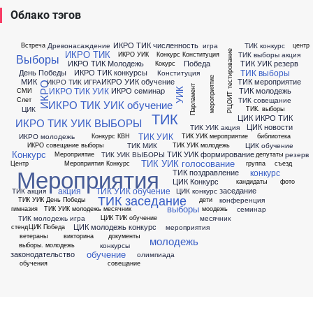
Облако тэгов
ИКРО ТИК численность
Древонасаждение
игра
ТИК конкурс
Встреча
центр
ИКРО ТИК
РЦОИТ тестирование
ТИК выборы акция
ИКРО УИК
Конкурс Конституция
Выборы
ИКРО ТИК Молодежь
Победа
ТИК УИК резерв
Кокурс
ТИК выборы
День Победы
ИКРО ТИК конкурсы
Конституция
мероприятие
МИК
ИКРО УИК обучение
ТИК мероприятие
ИКРО ТИК ИГРА
ИКРО
Парламент
ИКРО ТИК УИК
ИКРО семинар
ТИК молодежь
УИК
СМИ
ТИК совещание
Слет
ИКРО ТИК УИК обучение
ЦИК
ТИК. выборы
ТИК
ЦИК ИКРО ТИК
ИКРО ТИК УИК ВЫБОРЫ
ЦИК новости
ТИК УИК акция
ТИК УИК
ИКРО молодежь
Конкурс КВН
ТИК УИК мероприятие
библиотека
ТИК МИК
ЦИК обучение
ИКРО совещание выборы
ТИК УИК молодежь
Конкурс
ТИК УИК формирование
ТИК УИК ВЫБОРЫ
резерв
Мероприятие
депутаты
ТИК УИК голосование
Центр
Мероприятия Конкурс
группа
съезд
Мероприятия
конкурс
ТИК поздравление
ЦИК Конкурс
кандидаты
фото
акция
ТИК УИК обучение
заседание
ТИК акция
ЦИК конкурс
ТИК заседание
конференция
ТИК УИК День Победы
дети
выборы
семинар
гимназия
ТИК УИК молодежь месячник
моодежь
ТИК молодежь игра
месячник
ЦИК ТИК обучение
ЦИК молодежь конкурс
мероприятия
стенд
ЦИК Победа
ветераны
викторина
документы
молодежь
конкурсы
выборы. молодежь
обучение
законодательство
олимпиада
обучения
совещание