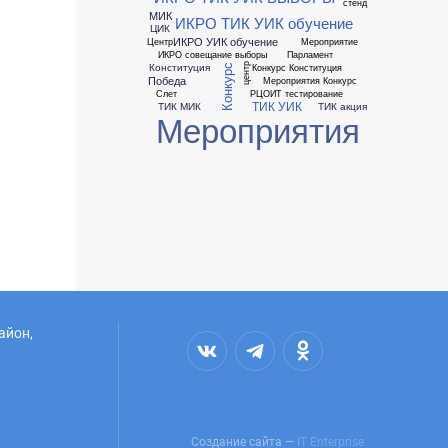
стенд
МИК
ИКРО ТИК УИК обучение
ЦИК
ИКРО УИК обучение
Центр
Мероприятие
ИКРО совещание выборы
Парламент
Конституция
Конкурс Конституция
центр
Конкурс
Победа
Мероприятия Конкурс
Слет
РЦОИТ тестирование
ТИК УИК
ТИК МИК
ТИК акция
Мероприятия
айон,
Создание сайта —
IT Enterprise