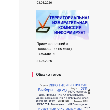
03.08.2026
Прием заявлений о
голосовании по месту
нахождения
31.07.2026
Облако тэгов
ИКРО ТИК
ИКРО ТИК УИК
Встреча
УИК
Кокурс
Выборы
ИКРО
СМИ
ИКРО семинар
День Победы
ИКРО ТИК конкурсы
ИКРО ТИК численность
Древонасаждение
ИКРО ТИК ИГРА
ИКРО УИК
Конкурс КВН
ИКРО ТИК Молодежь
ИКРО молодежь
игра
ИКРО ТИК УИК ВЫБОРЫ