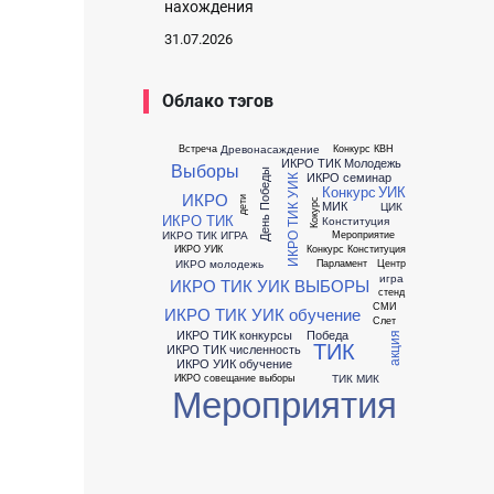
нахождения
31.07.2026
Облако тэгов
Древонасаждение
Встреча
Конкурс КВН
ИКРО ТИК Молодежь
Выборы
День Победы
ИКРО семинар
ИКРО ТИК УИК
Конкурс
УИК
ИКРО
дети
Кокурс
МИК
ЦИК
ИКРО ТИК
Конституция
ИКРО ТИК ИГРА
Мероприятие
ИКРО УИК
Конкурс Конституция
ИКРО молодежь
Парламент
Центр
игра
ИКРО ТИК УИК ВЫБОРЫ
стенд
СМИ
ИКРО ТИК УИК обучение
Слет
ИКРО ТИК конкурсы
Победа
акция
ТИК
ИКРО ТИК численность
ИКРО УИК обучение
ТИК МИК
ИКРО совещание выборы
Мероприятия