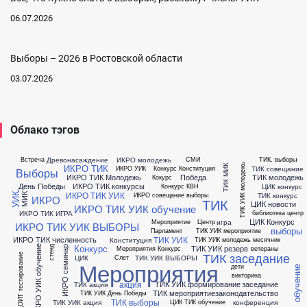
06.07.2026
Выборы – 2026 в Ростовской области
03.07.2026
Облако тэгов
Древонасаждение
ИКРО молодежь
Встреча
СМИ
ТИК. выборы
ТИК УИК молодежь
ТИК МИК
ИКРО ТИК
ТИК совещание
ИКРО УИК
Конкурс Конституция
Выборы
ИКРО ТИК Молодежь
Победа
ТИК молодежь
Кокурс
День Победы
ИКРО ТИК конкурсы
ЦИК конкурс
Конкурс КВН
ИКРО ТИК УИК
УИК
ТИК конкурс
ИКРО совещание выборы
МИК
ИКРО
ТИК
ЦИК новости
ИКРО ТИК УИК обучение
ИКРО ТИК ИГРА
библиотека
центр
ЦИК Конкурс
игра
Мероприятие
Центр
ИКРО ТИК УИК ВЫБОРЫ
выборы
Парламент
ТИК УИК мероприятие
ТИК УИК
ИКРО ТИК численность
Конституция
ТИК УИК молодежь месячник
Конкурс
ТИК УИК резерв
ИКРО УИК обучение
ИКРО семинар
Мероприятия Конкурс
ветераны
стенд
ТИК заседание
РЦОИТ тестирование
ЦИК
ТИК УИК ВЫБОРЫ
Слет
Мероприятия
дети
обучение
викторина
акция
ТИК УИК формирование
заседание
ТИК акция
ТИК мероприятие
законодательство
ТИК УИК День Победы
ТИК выборы
ТИК УИК акция
конференция
ЦИК ТИК обучение