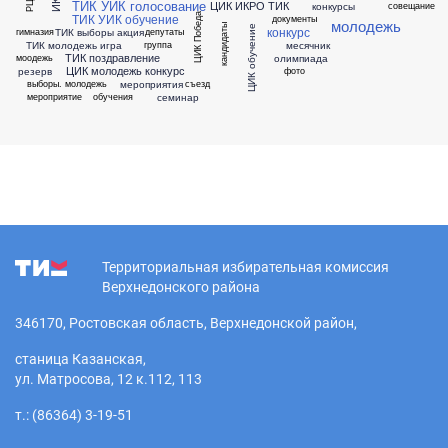
ТИК УИК голосование
ЦИК ИКРО ТИК
конкурсы
совещание
ТИК УИК обучение
ЦИК Победа
документы
молодежь
кандидаты
ЦИК обучение
конкурс
ТИК выборы акция
гимназия
депутаты
ТИК молодежь игра
месячник
группа
ТИК поздравление
олимпиада
моодежь
ЦИК молодежь конкурс
резерв
фото
мероприятия
выборы. молодежь
съезд
семинар
мероприятие
обучения
Территориальная избирательная комиссия
Верхнедонского района
346170, Ростовская область, Верхнедонской район,
станица Казанская,
ул. Матросова, 12 к.112, 113
т.: (86364) 3-19-51