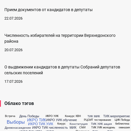
Прием документов от кандидатов в депутаты
22.07.2026
Численность избирателей на территории Верхнедонского
района
20.07.2026
О выдвижении кандидатов в депутаты Собраний депутатов
сельских поселений
17.07.2026
Облако тэгов
День Победы
ТИК мероприятие
ТИК МИК
Встреча
ИКРО УИК
Конкурс КВН
ИКРО ТИК
ИКРО УИК обучение
РЦОИТ тестирование
ЦИК Победа
Выборы
ИКРО ТИК УИК
Конституция
ТИК УИК акция
Кокурс
библиотека
ИКРО ТИК численность
МИК
Древонасаждение
СМИ
ТИК УИК молодежь
гимназия