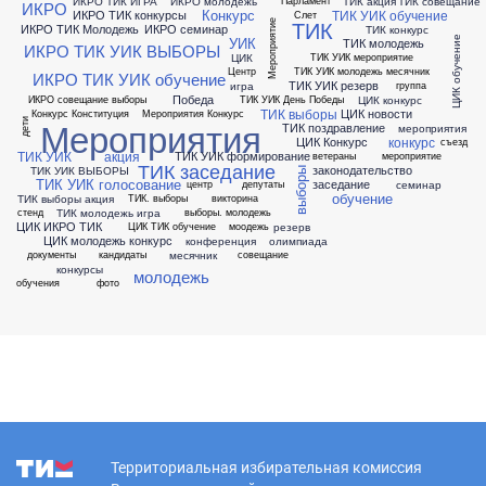
ИКРО ТИК ИГРА
ИКРО молодежь
ТИК акция
ТИК совещание
Парламент
ИКРО
Конкурс
ТИК УИК обучение
ИКРО ТИК конкурсы
Слет
ТИК
Мероприятие
ИКРО ТИК Молодежь
ИКРО семинар
ТИК конкурс
ЦИК обучение
УИК
ТИК молодежь
ИКРО ТИК УИК ВЫБОРЫ
ЦИК
ТИК УИК мероприятие
Центр
ТИК УИК молодежь месячник
ИКРО ТИК УИК обучение
ТИК УИК резерв
игра
группа
Победа
ЦИК конкурс
ИКРО совещание выборы
ТИК УИК День Победы
ТИК выборы
ЦИК новости
Конкурс Конституция
Мероприятия Конкурс
Мероприятия
дети
ТИК поздравление
мероприятия
конкурс
ЦИК Конкурс
съезд
ТИК УИК
акция
ТИК УИК формирование
ветераны
мероприятие
ТИК заседание
законодательство
ТИК УИК ВЫБОРЫ
выборы
ТИК УИК голосование
заседание
семинар
центр
депутаты
обучение
ТИК выборы акция
ТИК. выборы
викторина
ТИК молодежь игра
стенд
выборы. молодежь
ЦИК ИКРО ТИК
резерв
ЦИК ТИК обучение
моодежь
ЦИК молодежь конкурс
конференция
олимпиада
месячник
документы
кандидаты
совещание
конкурсы
молодежь
обучения
фото
Территориальная избирательная комиссия