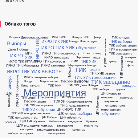
06.07.2026
Облако тэгов
Древонасаждение
ТИК конкурс
Встреча
ИКРО УИК
Конкурс КВН
Центр
ИКРО ТИК УИК
ТИК выборы
РЦОИТ тестирование
ИКРО ТИК
Конкурс Конституция
Выборы
ТИК выборы акция
ИКРО ТИК УИК обучение
День Победы
ТИК мероприятие
МИК
ИКРО ТИК численность
ТИК совещание
Слет
стенд
ИКРО
УИК
ИКРО молодежь
игра
Парламент
моодежь
ТИК молодежь
ТИК УИК
ИКРО ТИК конкурсы
ИКРО ТИК ИГРА
СМИ
центр
съезд
ИКРО ТИК Молодежь
ИКРО семинар
Мероприятия Конкурс
фото
ТИК
акция
Победа
ИКРО ТИК УИК ВЫБОРЫ
ТИК УИК резерв
ТИК УИК голосование
ИКРО УИК обучение
ИКРО совещание выборы
Конкурс
ТИК заседание
ТИК УИК ВЫБОРЫ
Кокурс
Мероприятие
конкурс
Конституция
ТИК МИК
ТИК УИК День Победы
дети
Мероприятия
ТИК. выборы
группа
ЦИК новости
ЦИК
гимназия
ТИК акция
конкурсы
депутаты
ТИК УИК молодежь
ветераны
ЦИК Конкурс
ТИК УИК формирование
ТИК УИК акция
документы
ТИК поздравление
конференция
ТИК УИК мероприятие
ТИК УИК обучение
ЦИК ИКРО ТИК
мероприятия
выборы
обучение
ЦИК конкурс
ТИК УИК молодежь месячник
ТИК молодежь игра
ЦИК обучение
ЦИК Победа
резерв
ЦИК ТИК обучение
библиотека
кандидаты
обучения
ЦИК молодежь конкурс
заседание
месячник
законодательство
семинар
викторина
выборы. молодежь
мероприятие