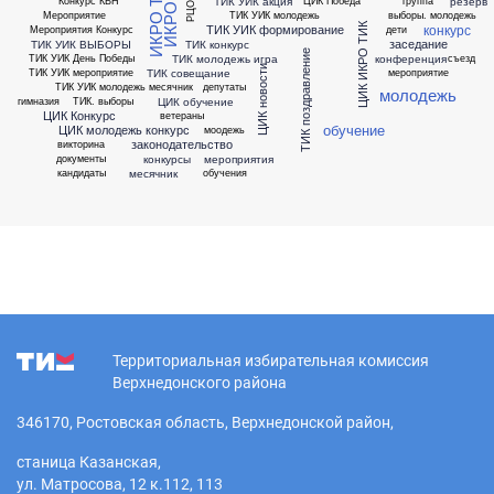
ТИК УИК акция
резерв
Конкурс КВН
ЦИК Победа
группа
Мероприятие
ТИК УИК молодежь
выборы. молодежь
конкурс
ТИК УИК формирование
ЦИК ИКРО ТИК
Мероприятия Конкурс
дети
заседание
ТИК УИК ВЫБОРЫ
ТИК конкурс
ТИК поздравление
ТИК молодежь игра
конференция
ТИК УИК День Победы
съезд
ЦИК новости
ТИК совещание
ТИК УИК мероприятие
мероприятие
ТИК УИК молодежь месячник
депутаты
молодежь
ЦИК обучение
гимназия
ТИК. выборы
ЦИК Конкурс
ветераны
обучение
ЦИК молодежь конкурс
моодежь
законодательство
викторина
конкурсы
мероприятия
документы
месячник
кандидаты
обучения
Территориальная избирательная комиссия
Верхнедонского района
346170, Ростовская область, Верхнедонской район,
станица Казанская,
ул. Матросова, 12 к.112, 113