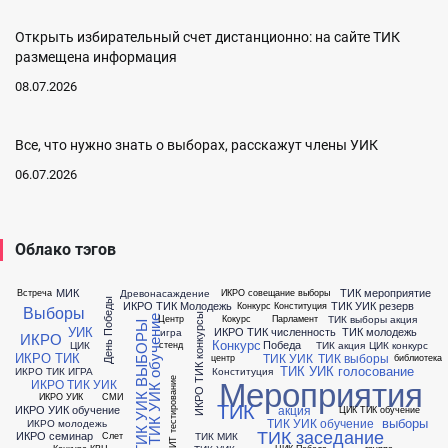
Открыть избирательный счет дистанционно: на сайте ТИК
размещена информация
08.07.2026
Все, что нужно знать о выборах, расскажут члены УИК
06.07.2026
Облако тэгов
МИК
ТИК мероприятие
Древонасаждение
Встреча
ИКРО совещание выборы
День Победы
ИКРО ТИК Молодежь
ТИК УИК резерв
Конкурс Конституция
Выборы
ИКРО ТИК конкурсы
ТИК выборы акция
Центр
Кокурс
Парламент
ИКРО ТИК УИК обучение
ИКРО ТИК УИК ВЫБОРЫ
УИК
ИКРО ТИК численность
ТИК молодежь
игра
ИКРО
Конкурс
Победа
ЦИК
ТИК акция
ЦИК конкурс
стенд
ИКРО ТИК
ТИК УИК
ТИК выборы
центр
библиотека
ТИК УИК голосование
ИКРО ТИК ИГРА
Конституция
Мероприятия
ИКРО ТИК УИК
РЦОИТ тестирование
ИКРО УИК
СМИ
ТИК
акция
ИКРО УИК обучение
ЦИК ТИК обучение
выборы
ТИК УИК обучение
ИКРО молодежь
ТИК заседание
ИКРО семинар
ТИК МИК
Слет