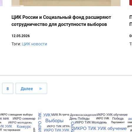
ЦИК России и Социальный фонд расширяют
П
сотрудничество для доступности выборов
12.05.2026
0
Тэги:
ЦИК новости
Т
8
Далее
УИК
МИК
ИКРО УИК обучение
ИКРО ТИК
Древонасаждение
ИКРО совещание выборы
Встреча
а
ИКРО семинар
День Победы
Победа
ИК МИК
ИКРО УИК
Выборы
ИКРО ТИК Молодежь
ИКРО молодежь
ь
Парламент
гим
ИКРО
Конкурс
ИК УИК
ИКРО ТИК ИГРА
деп
ИКРО ТИК УИК обучение
Кокурс
ИКРО ТИК УИК
Т тестирование
д