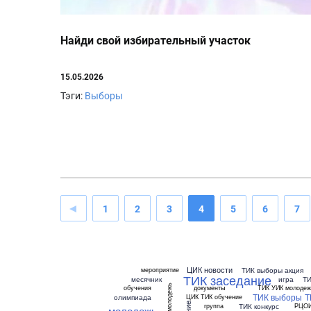
Найди свой избирательный участок
15.05.2026
Тэги:
Выборы
1
2
3
4
5
6
7
ЦИК новости
ТИК выборы акция
мероприятие
ТИК заседание
месячник
игра
Т
выборы. молодежь
обучения
документы
ТИК УИК молодеж
ТИК выборы
Т
олимпиада
ЦИК ТИК обучение
ТИК конкурс
группа
РЦОИ
молодежь