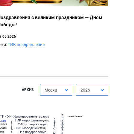
оздравления с великим праздником — Днем
Победы!
8.05.2026
эги:
ТИК поздравление
АРХИВ
Месяц
2026
ТИК УИК формирование
конференция
резерв
совещание
ЦИК обучение
кция
ТИК мероприятие
центр
ТИК молодежь игра
назия
ТИК молодежь
утаты
стенд
ТИК поздравление
ети