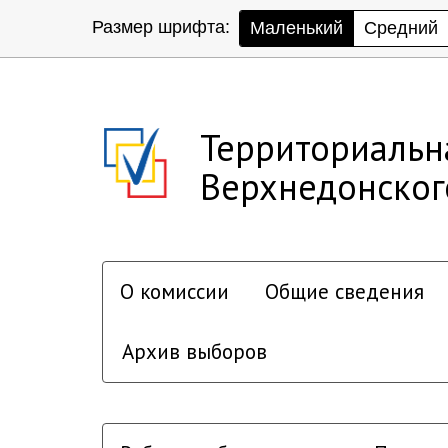
Размер шрифта:
Маленький
Средний
Территориальн
Верхнедонског
О комиссии
Общие сведения
Архив выборов